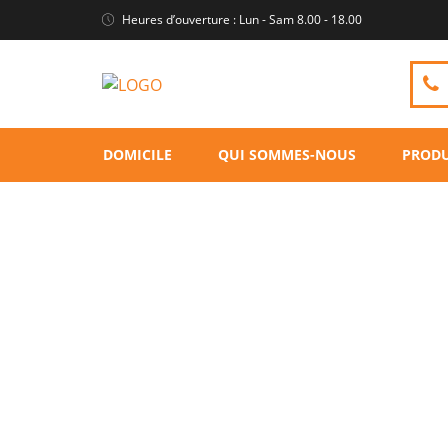
Heures d’ouverture : Lun - Sam 8.00 - 18.00
DOMICILE
QUI SOMMES-NOUS
PRODU
Peluches éléphant