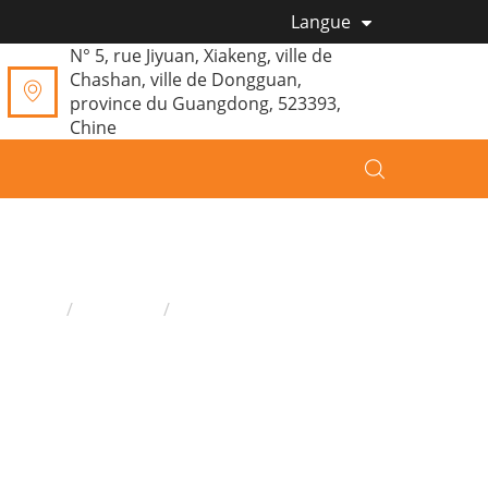
Langue
N° 5, rue Jiyuan, Xiakeng, ville de
Chashan, ville de Dongguan,
province du Guangdong, 523393,
Chine
omicile
Produits
Peluche
Peluches éléphant