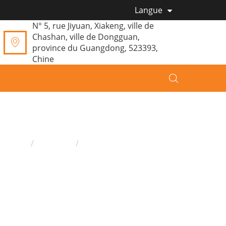
Langue
N° 5, rue Jiyuan, Xiakeng, ville de
Chashan, ville de Dongguan,
province du Guangdong, 523393,
Chine
omicile
Produits
Peluche
Peluches éléphant