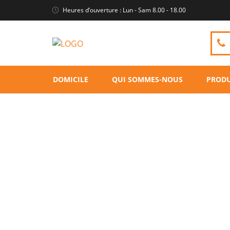
Heures d’ouverture : Lun - Sam 8.00 - 18.00
DOMICILE
QUI SOMMES-NOUS
PRODU
Peluches éléphant