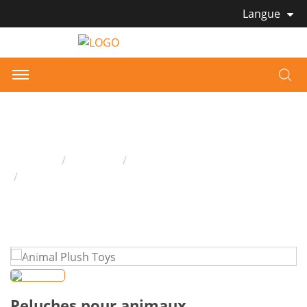
Langue
Peluches pour animaux
Domicile
Produits
Peluche
Peluches pour animaux
Peluches pour animaux