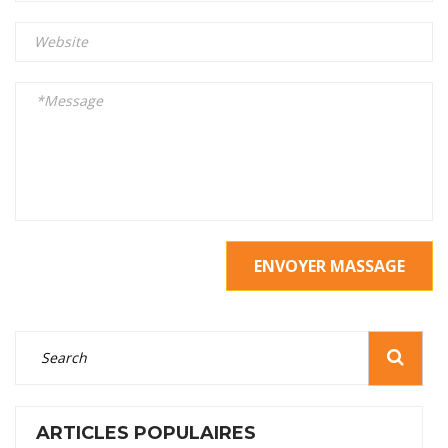
ENVOYER MASSAGE
ARTICLES POPULAIRES