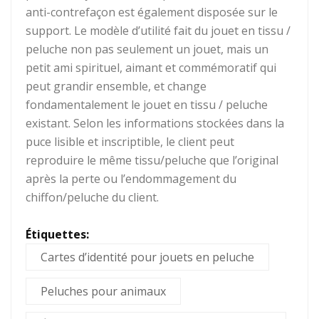
anti-contrefaçon est également disposée sur le
support. Le modèle d’utilité fait du jouet en tissu /
peluche non pas seulement un jouet, mais un
petit ami spirituel, aimant et commémoratif qui
peut grandir ensemble, et change
fondamentalement le jouet en tissu / peluche
existant. Selon les informations stockées dans la
puce lisible et inscriptible, le client peut
reproduire le même tissu/peluche que l’original
après la perte ou l’endommagement du
chiffon/peluche du client.
Étiquettes:
Cartes d’identité pour jouets en peluche
Peluches pour animaux