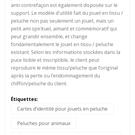
anti-contrefaçon est également disposée sur le
support. Le modèle d’utilité fait du jouet en tissu /
peluche non pas seulement un jouet, mais un
petit ami spirituel, aimant et commémoratif qui
peut grandir ensemble, et change
fondamentalement le jouet en tissu / peluche
existant. Selon les informations stockées dans la
puce lisible et inscriptible, le client peut
reproduire le même tissu/peluche que l’original
après la perte ou l’endommagement du
chiffon/peluche du client.
Étiquettes:
Cartes d’identité pour jouets en peluche
Peluches pour animaux