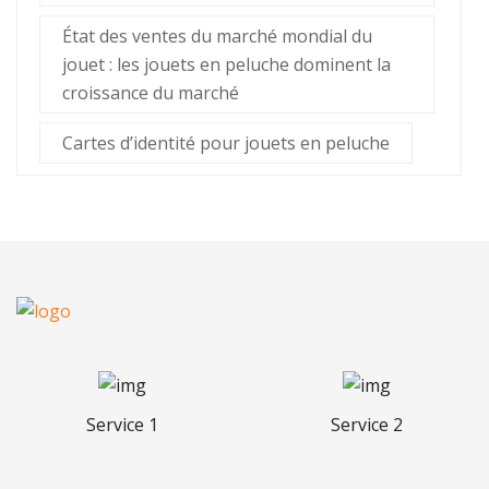
État des ventes du marché mondial du
jouet : les jouets en peluche dominent la
croissance du marché
Cartes d’identité pour jouets en peluche
Service 1
Service 2