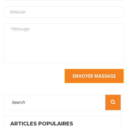
ENVOYER MASSAGE
ARTICLES POPULAIRES